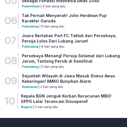
05
sebagai Fondasi Indonesia Emas 2045
Pamenteun
| 4 hari yang lalu
Tak Pernah Menyerah! John Herdman Puji
06
Karakter Garuda
Patandang
| 6 hari yang lalu
Juara Bertahan Port FC Takluk dari Persebaya,
07
Persija Lolos Dari Lubang Jarum!
Patandang
| 6 hari yang lalu
Persebaya Menang! Persija Selamat dari Lubang
08
Jarum, Tantang Persib di Semifinal
Patandang
| 5 hari yang lalu
Sejumlah Wilayah di Jawa Masuk Status Awas
09
Kekeringan! BMKG Bunyikan Alarm
Kaamanan
| 2 hari yang lalu
Kepala BGN Jenguk Korban Keracunan MBG!
10
SPPG Lalai Terancam Disuspend!
Nagara
| 5 hari yang lalu