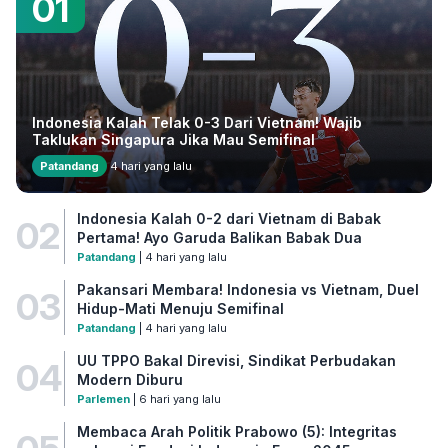
01
Indonesia Kalah Telak 0-3 Dari Vietnam! Wajib
Taklukan Singapura Jika Mau Semifinal
Patandang
4 hari yang lalu
Indonesia Kalah 0-2 dari Vietnam di Babak
02
Pertama! Ayo Garuda Balikan Babak Dua
Patandang
| 4 hari yang lalu
Pakansari Membara! Indonesia vs Vietnam, Duel
03
Hidup-Mati Menuju Semifinal
Patandang
| 4 hari yang lalu
UU TPPO Bakal Direvisi, Sindikat Perbudakan
04
Modern Diburu
Parlemen
| 6 hari yang lalu
Membaca Arah Politik Prabowo (5): Integritas