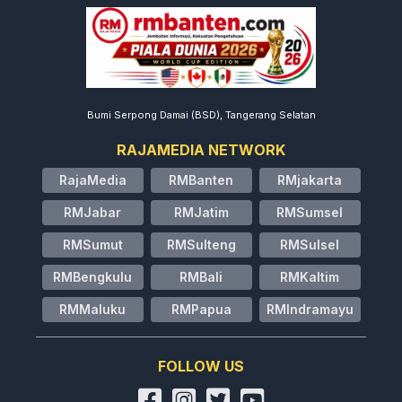
Bumi Serpong Damai (BSD), Tangerang Selatan
RAJAMEDIA NETWORK
RajaMedia
RMBanten
RMjakarta
RMJabar
RMJatim
RMSumsel
RMSumut
RMSulteng
RMSulsel
RMBengkulu
RMBali
RMKaltim
RMMaluku
RMPapua
RMIndramayu
FOLLOW US