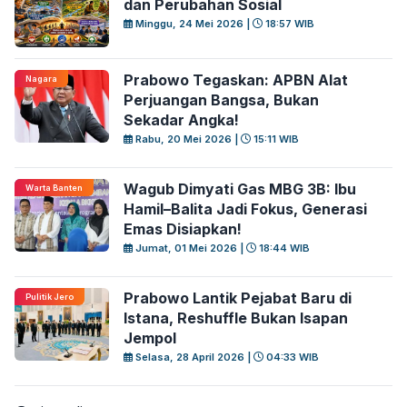
dan Perubahan Sosial
Minggu, 24 Mei 2026 |
18:57 WIB
Prabowo Tegaskan: APBN Alat
Nagara
Perjuangan Bangsa, Bukan
Sekadar Angka!
Rabu, 20 Mei 2026 |
15:11 WIB
Wagub Dimyati Gas MBG 3B: Ibu
Warta Banten
Hamil–Balita Jadi Fokus, Generasi
Emas Disiapkan!
Jumat, 01 Mei 2026 |
18:44 WIB
Prabowo Lantik Pejabat Baru di
Pulitik Jero
Istana, Reshuffle Bukan Isapan
Jempol
Selasa, 28 April 2026 |
04:33 WIB