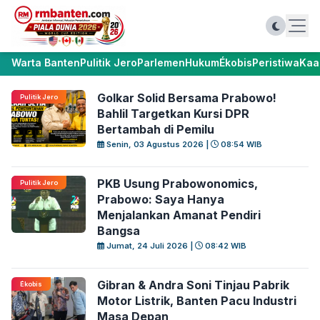
Warta Banten
Pulitik Jero
Parlemen
Hukum
Ékobis
Peristiwa
Kaa
Golkar Solid Bersama Prabowo!
Pulitik Jero
Bahlil Targetkan Kursi DPR
Bertambah di Pemilu
Senin, 03 Agustus 2026 |
08:54 WIB
PKB Usung Prabowonomics,
Pulitik Jero
Prabowo: Saya Hanya
Menjalankan Amanat Pendiri
Bangsa
Jumat, 24 Juli 2026 |
08:42 WIB
Gibran & Andra Soni Tinjau Pabrik
Ékobis
Motor Listrik, Banten Pacu Industri
Masa Depan