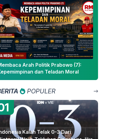
Membaca Arah Politik Prabowo (7):
Kepemimpinan dan Teladan Moral
BERITA
POPULER
01
ndonesia Kalah Telak 0-3 Dari