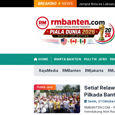
BREAKING
NEWS
Jemput Bola ke Labuan, 
HOME
WARTA BANTEN
PULITIK JERO
PA
RajaMedia
RMBanten
RMjakarta
RMJ
Setia! Rela
Pulitik Jero
Pilkada Ban
Senin, 21 Oktobe
RMBANTEN.COM - Pa
mendukung Airin Rac