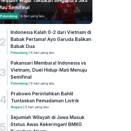
Vietnam! Wajib Taklukan Singapura Jika
Mau Semifinal
Patandang
6 hari yang lalu
Indonesia Kalah 0-2 dari Vietnam di
2
Babak Pertama! Ayo Garuda Balikan
Babak Dua
Patandang
| 6 hari yang lalu
Pakansari Membara! Indonesia vs
3
Vietnam, Duel Hidup-Mati Menuju
Semifinal
Patandang
| 6 hari yang lalu
Prabowo Perintahkan Bahlil
4
Tuntaskan Pemadaman Listrik
Nagara
| 5 hari yang lalu
Sejumlah Wilayah di Jawa Masuk
5
Status Awas Kekeringan! BMKG