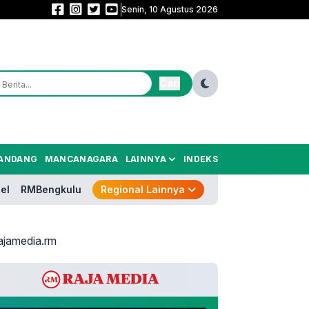
Senin, 10 Agustus 2026
Dewa United Basketball Academy Diresmikan, Andra Soni Dorong Pembina
Cari
ANDANG
MANCANAGARA
LAINNYA
INDEKS
el
RMBengkulu
Regional Lainnya
ajamedia.rm