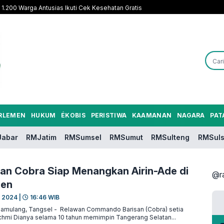
1.200 Warga Antusias Ikuti Cek Kesehatan Gratis
RLEMEN
HUKUM
ÉKOBIS
PERISTIWA
KAAMANAN
NAGARA
PAT
abar
RMJatim
RMSumsel
RMSumut
RMSulteng
RMSuls
wan Cobra Siap Menangkan Airin-Ade di
@r
ten
r 2024 |
16:46 WIB
mulang, Tangsel - Relawan Commando Barisan (Cobra) setia
hmi Dianya selama 10 tahun memimpin Tangerang Selatan...