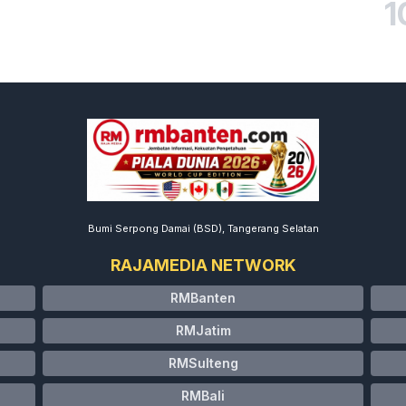
1
Bumi Serpong Damai (BSD), Tangerang Selatan
RAJAMEDIA NETWORK
RMBanten
RMJatim
RMSulteng
RMBali