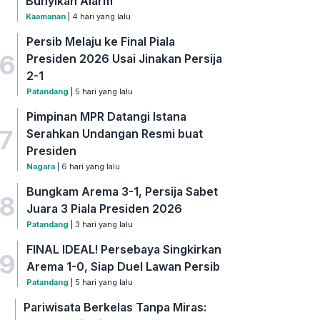
Bunyikan Alarm
Kaamanan
| 4 hari yang lalu
Persib Melaju ke Final Piala
6
Presiden 2026 Usai Jinakan Persija
2-1
Patandang
| 5 hari yang lalu
Pimpinan MPR Datangi Istana
7
Serahkan Undangan Resmi buat
Presiden
Nagara
| 6 hari yang lalu
Bungkam Arema 3-1, Persija Sabet
8
Juara 3 Piala Presiden 2026
Patandang
| 3 hari yang lalu
FINAL IDEAL! Persebaya Singkirkan
9
Arema 1-0, Siap Duel Lawan Persib
Patandang
| 5 hari yang lalu
Pariwisata Berkelas Tanpa Miras: