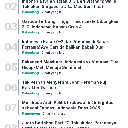
Indonesia Kalah Telak 0-3 Dari Vietnam! Wajib
02
Taklukan Singapura Jika Mau Semifinal
Patandang
| 2 hari yang lalu
Garuda Terbang Tinggi! Timor Leste Dibungkam
03
3-0, Indonesia Kuasai Grup A
Patandang
| 5 hari yang lalu
Indonesia Kalah 0-2 dari Vietnam di Babak
04
Pertama! Ayo Garuda Balikan Babak Dua
Patandang
| 2 hari yang lalu
Pakansari Membara! Indonesia vs Vietnam, Duel
05
Hidup-Mati Menuju Semifinal
Patandang
| 2 hari yang lalu
Tak Pernah Menyerah! John Herdman Puji
06
Karakter Garuda
Patandang
| 5 hari yang lalu
Membaca Arah Politik Prabowo (5): Integritas
07
sebagai Fondasi Indonesia Emas 2045
Pamenteun
| 3 hari yang lalu
Juara Bertahan Port FC Takluk dari Persebaya,
08