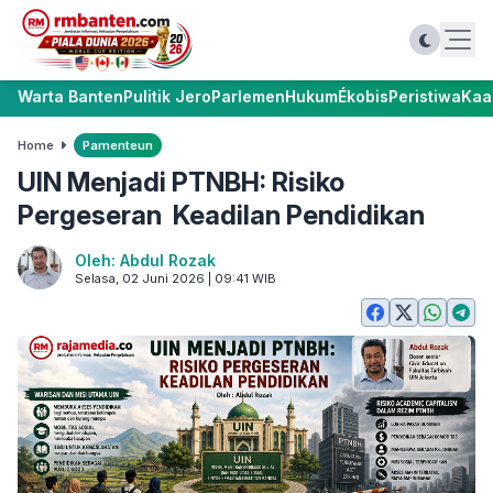
Warta Banten
Pulitik Jero
Parlemen
Hukum
Ékobis
Peristiwa
Kaa
Home
Pamenteun
UIN Menjadi PTNBH: Risiko
Pergeseran Keadilan Pendidikan
Oleh: Abdul Rozak
Selasa, 02 Juni 2026 | 09:41 WIB