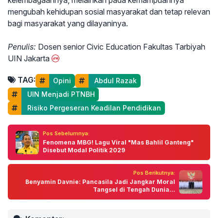
kelembagaannya, melainkan pada kemampuannya
mengubah kehidupan sosial masyarakat dan tetap relevan
bagi masyarakat yang dilayaninya.
Penulis:
Dosen senior Civic Education Fakultas Tarbiyah
UIN Jakarta
TAG:
Opini
 Abdul Razak
 UIN Menjadi PTNBH
 Risiko Pergeseran Keadilan Pendidikan
Pos Sebelumnya:
Fenomena MBG! Lagu Viral "Mas Bahlil Ganteng"
Disebut Modal Politik 2029
Pos Berikutnya:
Benyamin Davnie: Pancasila Jadi Jangkar Moral
Tangsel di Tengah Dunia...