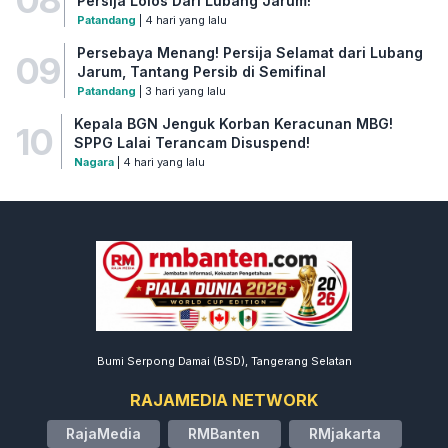
Persija Lolos Dari Lubang Jarum!
Patandang
| 4 hari yang lalu
Persebaya Menang! Persija Selamat dari Lubang
09
Jarum, Tantang Persib di Semifinal
Patandang
| 3 hari yang lalu
Kepala BGN Jenguk Korban Keracunan MBG!
10
SPPG Lalai Terancam Disuspend!
Nagara
| 4 hari yang lalu
Bumi Serpong Damai (BSD), Tangerang Selatan
RAJAMEDIA NETWORK
RajaMedia
RMBanten
RMjakarta